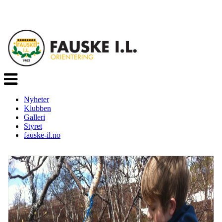
Veksle
navigasjon
Nyheter
Klubben
Galleri
Styret
fauske-il.no