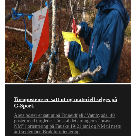
Turopostene er satt ut og materiell selges på
G-Sport.
Årets poster er satt ut på Finneidfjell / Vatnbygda. 40
poster med turglede. I år skal det arrangeres "prøve
NM" i orientering på Fauske 19-21 juni og NM til neste
år i september. Bruk turorientering